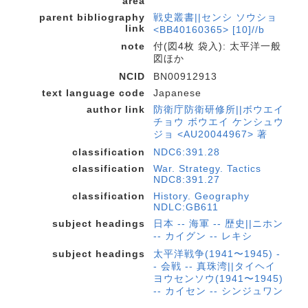
area
parent bibliography
戦史叢書||センシ ソウショ
link
<BB40160365> [10]//b
note
付(図4枚 袋入): 太平洋一般
図ほか
NCID
BN00912913
text language code
Japanese
author link
防衛庁防衛研修所||ボウエイ
チョウ ボウエイ ケンシュウ
ジョ <AU20044967> 著
classification
NDC6:391.28
classification
War. Strategy. Tactics
NDC8:391.27
classification
History. Geography
NDLC:GB611
subject headings
日本 -- 海軍 -- 歴史||ニホン
-- カイグン -- レキシ
subject headings
太平洋戦争(1941〜1945) -
- 会戦 -- 真珠湾||タイヘイ
ヨウセンソウ(1941〜1945)
-- カイセン -- シンジュワン