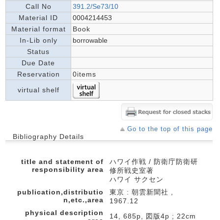
Call No
391.2/Se73/10
Material ID
0004214453
Material format
Book
In-Lib only
borrowable
Status
Due Date
Reservation
0items
virtual shelf
Go to the top of this page
Bibliography Details
title and statement of
ハワイ作戦 / 防衛庁防衛研
responsibility area
修所戦史室著
ハワイ サクセン
publication,distributio
東京 : 朝雲新聞社 ,
n,etc.,area
1967.12
physical description
14, 685p, 図版4p ; 22cm