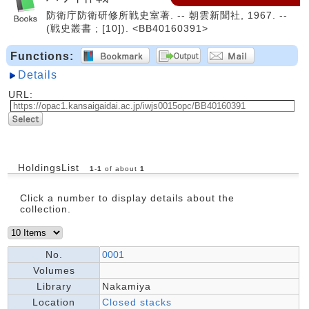
防衛庁防衛研修所戦史室著. -- 朝雲新聞社, 1967. --
(戦史叢書 ; [10]). <BB40160391>
Functions:
Details
URL:
HoldingsList
1
-
1
of about
1
Click a number to display details about the
collection.
No.
0001
Volumes
Library
Nakamiya
Location
Closed stacks