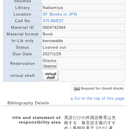
Volumes
Library
Nakamiya
Location
3F Books in JPN
Call No
375.89/E37
Material ID
0004742464
Material format
Book
In-Lib only
borrowable
Status
Loaned out
Due Date
2027/1/29
0items
Reservation
virtual shelf
Go to the top of this page
Bibliography Details
title and statement of
英語だけの外国語教育は失
responsibility area
敗する : 複言語主義のすす
め / 鳥飼玖美子 [ほか] 著