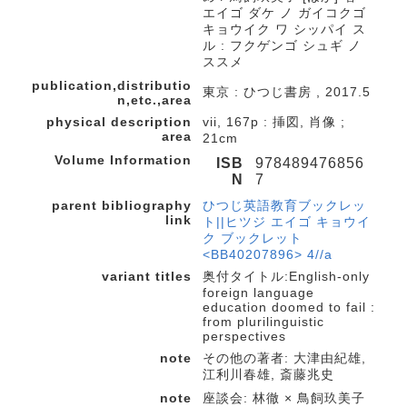
エイゴ ダケ ノ ガイコクゴ
キョウイク ワ シッパイ ス
ル : フクゲンゴ シュギ ノ
ススメ
publication,distributio
東京 : ひつじ書房 , 2017.5
n,etc.,area
physical description
vii, 167p : 挿図, 肖像 ;
area
21cm
Volume Information
ISB
978489476856
N
7
parent bibliography
ひつじ英語教育ブックレッ
link
ト||ヒツジ エイゴ キョウイ
ク ブックレット
<BB40207896> 4//a
variant titles
奥付タイトル:English-only
foreign language
education doomed to fail :
from plurilinguistic
perspectives
note
その他の著者: 大津由紀雄,
江利川春雄, 斎藤兆史
note
座談会: 林徹 × 鳥飼玖美子