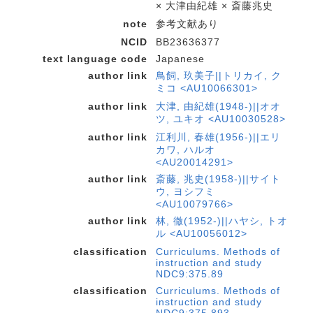
× 大津由紀雄 × 斎藤兆史
note
参考文献あり
NCID
BB23636377
text language code
Japanese
author link
鳥飼, 玖美子||トリカイ, ク
ミコ <AU10066301>
author link
大津, 由紀雄(1948-)||オオ
ツ, ユキオ <AU10030528>
author link
江利川, 春雄(1956-)||エリ
カワ, ハルオ
<AU20014291>
author link
斎藤, 兆史(1958-)||サイト
ウ, ヨシフミ
<AU10079766>
author link
林, 徹(1952-)||ハヤシ, トオ
ル <AU10056012>
classification
Curriculums. Methods of
instruction and study
NDC9:375.89
classification
Curriculums. Methods of
instruction and study