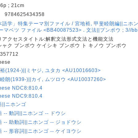
146p ; 21cm
N
9784625434358
本語学」特集テーマ別ファイル / 宮地裕, 甲斐睦朗編||ニホ
ーマベツ ファイル <BB40087523> . 文法||ブンポウ ; 3//bb
りアクセスタイトル:解釈文法形式文法と機能文法
シャク ブンポウ ケイシキ ブンポウ ト キノウ ブンポウ
357712
nese
裕(1924-)||ミヤジ, ユタカ <AU10016603>
睦朗(1939-)||カイ, ムツロウ <AU10037260>
nese NDC8:810.4
nese NDC9:810.4
||ニホンゴ
 -- 動詞||ニホンゴ -- ドウシ
 -- 助動詞||ニホンゴ -- ジョドウシ
 -- 形容詞||ニホンゴ -- ケイヨウシ