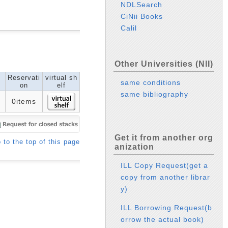
NDLSearch
CiNii Books
Calil
Other Universities (NII)
Reservati
virtual sh
same conditions
on
elf
same bibliography
0items
Get it from another org
 to the top of this page
anization
ILL Copy Request(get a
copy from another librar
y)
ILL Borrowing Request(b
orrow the actual book)