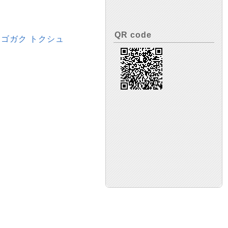
QR code
ンゴガク トクシュ