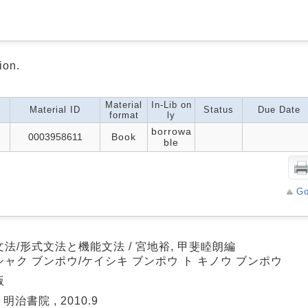
ion.
Material
In-Lib on
Material ID
Status
Due Date
format
ly
borrowa
0003958611
Book
ble
Go
法/形式文法と機能文法 / 宮地裕, 甲斐睦朗編
シャク ブンポウ/ケイシキ ブンポウ ト キノウ ブンポウ
版
 明治書院 , 2010.9