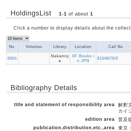
HoldingsList
1
-
1
of about
1
Click a number to display details about the collect
No.
Volumes
Library
Location
Call No
Nakamiy
3F Books i
0001
815/Mi75/3
a
n JPN
Bibliography Details
title and statement of responsibility area
解釈文
カイ
edition area
普及
publication,distribution,etc.,area
東京 :