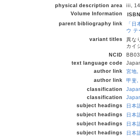
physical description area
iii, 
Volume Information
ISB
parent bibliography link
「日
ウ テ
variant titles
異な
カイ
NCID
BB03
text language code
Japa
author link
宮地, 
author link
甲斐, 
classification
Japa
classification
Japa
subject headings
日本語
subject headings
日本語
subject headings
日本語
subject headings
日本語