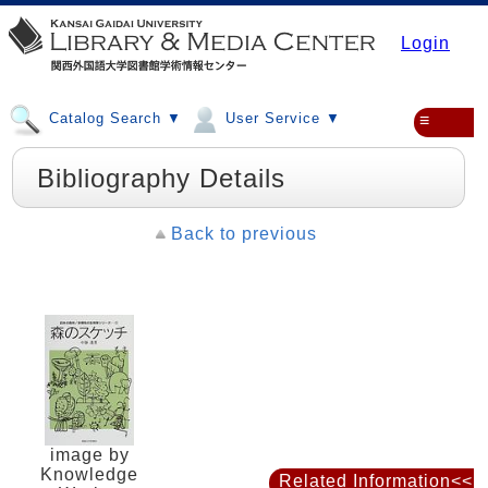
Login
Catalog Search ▼
User Service ▼
≡
Bibliography Details
Back to previous
image by
Knowledge
Related Information<<