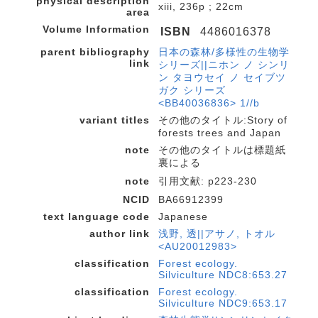
physical description
xiii, 236p ; 22cm
area
Volume Information
ISBN
4486016378
parent bibliography
日本の森林/多様性の生物学
link
シリーズ||ニホン ノ シンリ
ン タヨウセイ ノ セイブツ
ガク シリーズ
<BB40036836> 1//b
variant titles
その他のタイトル:Story of
forests trees and Japan
note
その他のタイトルは標題紙
裏による
note
引用文献: p223-230
NCID
BA66912399
text language code
Japanese
author link
浅野, 透||アサノ, トオル
<AU20012983>
classification
Forest ecology.
Silviculture NDC8:653.27
classification
Forest ecology.
Silviculture NDC9:653.17