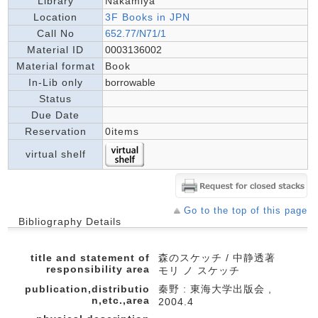
Library
Nakamiya
Location
3F Books in JPN
Call No
652.77/N71/1
Material ID
0003136002
Material format
Book
In-Lib only
borrowable
Status
Due Date
Reservation
0items
virtual shelf
Go to the top of this page
Bibliography Details
title and statement of
森のスケッチ / 中静透著
responsibility area
モリ ノ スケッチ
publication,distributio
秦野 : 東海大学出版会 ,
n,etc.,area
2004.4