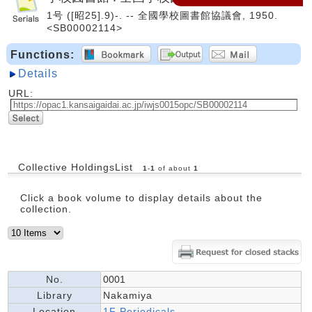
1号 ([昭25].9)-. -- 全國學校圖書館協議會, 1950.
<SB00002114>
Functions:
Details
URL:
Collective HoldingsList
1
-
1
of about
1
Click a book volume to display details about the
collection.
No.
0001
Library
Nakamiya
Location
1F Periodicals