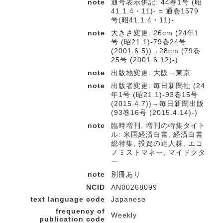
note
通号表示併記: 44巻1号 (昭
41.1.4・11)- = 通巻1579
号(昭41.1.4・11)-
note
大きさ変更: 26cm (24年1
号 (昭21.1)-79巻24号
(2001.6.5))→28cm (79巻
25号 (2001.6.12)-)
note
出版地変更: 大阪→東京
note
出版者変更: 毎日新聞社 (24
年1号 (昭21.1)-93巻15号
(2015.4.7))→毎日新聞出版
(93巻16号 (2015.4.14)-)
note
臨時増刊, 増刊の特集タイト
ル: 米国経済白書, 経済白書
総特集, 投資の達人株, エコ
ノミストマネー, マイドクタ
ー
note
別冊あり
NCID
AN00268099
text language code
Japanese
frequency of
Weekly
publication code