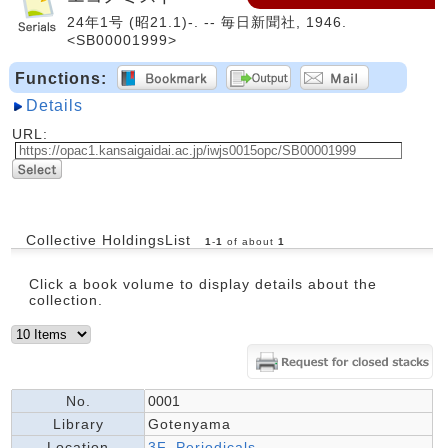
24年1号 (昭21.1)-. -- 毎日新聞社, 1946.
<SB00001999>
Functions:
Details
URL:
Collective HoldingsList
1
-
1
of about
1
Click a book volume to display details about the
collection.
No.
0001
Library
Gotenyama
Location
3F_Periodicals