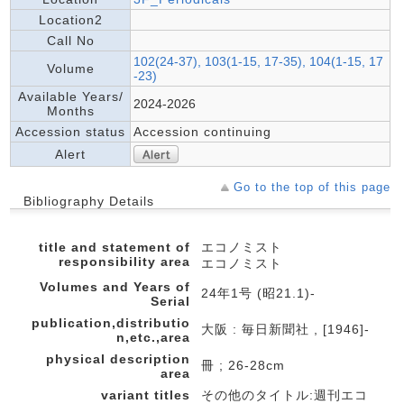
Location2
Call No
102(24-37), 103(1-15, 17-35), 104(1-15, 17
Volume
-23)
Available Years/
2024-2026
Months
Accession status
Accession continuing
Alert
Go to the top of this page
Bibliography Details
title and statement of
エコノミスト
responsibility area
エコノミスト
Volumes and Years of
24年1号 (昭21.1)-
Serial
publication,distributio
大阪 : 毎日新聞社 , [1946]-
n,etc.,area
physical description
冊 ; 26-28cm
area
variant titles
その他のタイトル:週刊エコ