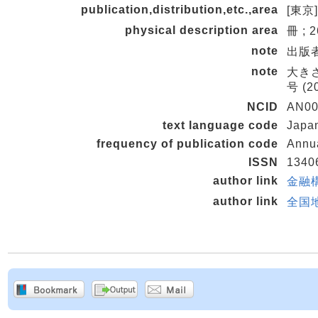
publication,distribution,etc.,area
[東京]
physical description area
冊 ; 
note
出版者:
note
大きさの
号 (20
NCID
AN00
text language code
Japa
frequency of publication code
Annu
ISSN
1340
author link
金融構
author link
全国地