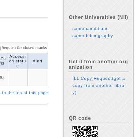
Other Universities (NII)
same conditions
same bibliography
Accessi
 Ye
on statu
Alert
Get it from another org
hs
s
anization
20
ILL Copy Request(get a
copy from another librar
y)
 to the top of this page
QR code