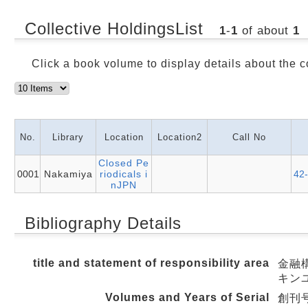
Collective HoldingsList
1
-
1
of about
1
Click a book volume to display details about the c
No.
Library
Location
Location2
Call No
Closed Pe
0001
Nakamiya
riodicals i
42
nJPN
Bibliography Details
title and statement of responsibility area
金融構
キン
Volumes and Years of Serial
創刊号 