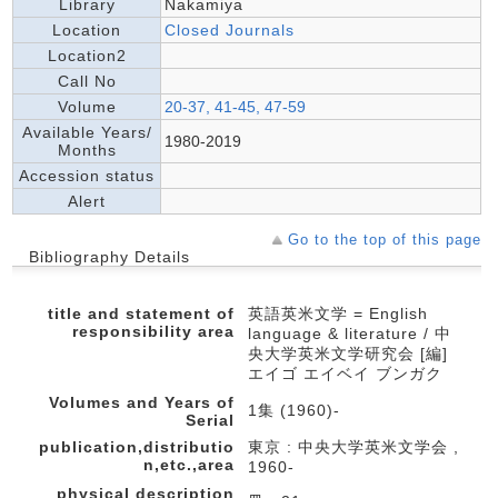
Library
Nakamiya
Location
Closed Journals
Location2
Call No
Volume
20-37, 41-45, 47-59
Available Years/
1980-2019
Months
Accession status
Alert
Go to the top of this page
Bibliography Details
title and statement of
英語英米文学 = English
responsibility area
language & literature / 中
央大学英米文学研究会 [編]
エイゴ エイベイ ブンガク
Volumes and Years of
1集 (1960)-
Serial
publication,distributio
東京 : 中央大学英米文学会 ,
n,etc.,area
1960-
physical description