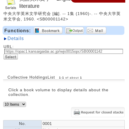
literature
中央大学英米文学研究会 [編]. -- 1集 (1960)-. -- 中央大学英
米文学会, 1960. <SB00001142>
Functions:
Details
URL:
Collective HoldingsList
1
-
1
of about
1
Click a book volume to display details about the
collection.
No.
0001