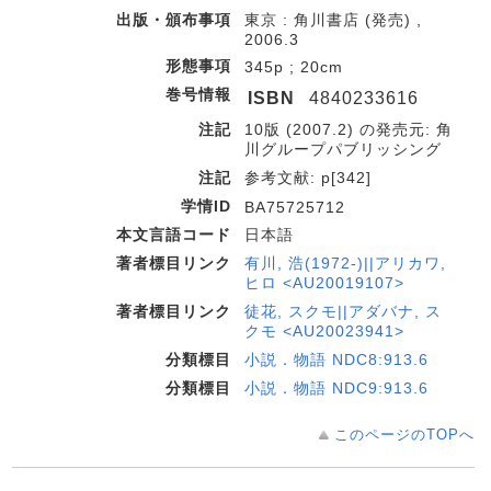
出版・頒布事項
東京 : 角川書店 (発売) ,
2006.3
形態事項
345p ; 20cm
巻号情報
ISBN
4840233616
注記
10版 (2007.2) の発売元: 角
川グループパブリッシング
注記
参考文献: p[342]
学情ID
BA75725712
本文言語コード
日本語
著者標目リンク
有川, 浩(1972-)||アリカワ,
ヒロ <AU20019107>
著者標目リンク
徒花, スクモ||アダバナ, ス
クモ <AU20023941>
分類標目
小説．物語 NDC8:913.6
分類標目
小説．物語 NDC9:913.6
このページのTOPへ