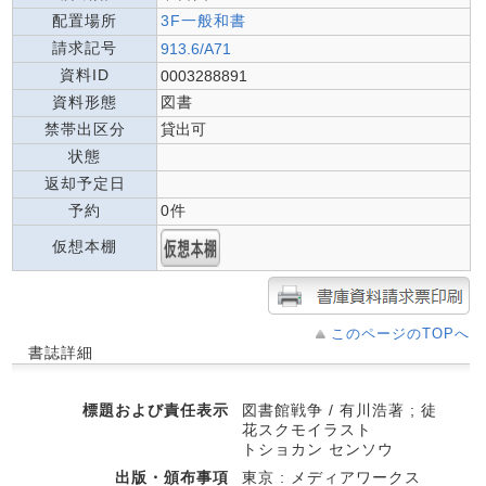
配置場所
3F一般和書
請求記号
913.6/A71
資料ID
0003288891
資料形態
図書
禁帯出区分
貸出可
状態
返却予定日
予約
0件
仮想本棚
このページのTOPへ
書誌詳細
標題および責任表示
図書館戦争 / 有川浩著 ; 徒
花スクモイラスト
トショカン センソウ
出版・頒布事項
東京 : メディアワークス