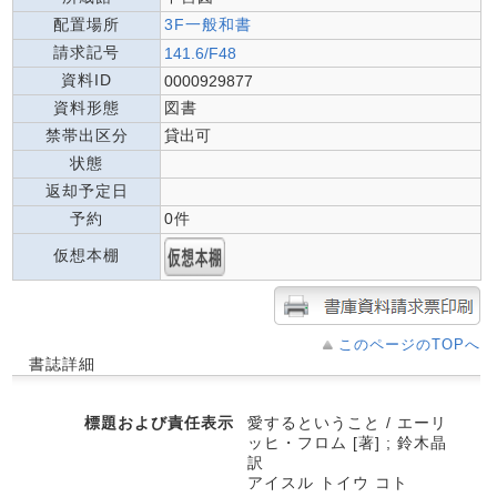
配置場所
3F一般和書
請求記号
141.6/F48
資料ID
0000929877
資料形態
図書
禁帯出区分
貸出可
状態
返却予定日
予約
0件
仮想本棚
このページのTOPへ
書誌詳細
標題および責任表示
愛するということ / エーリ
ッヒ・フロム [著] ; 鈴木晶
訳
アイスル トイウ コト