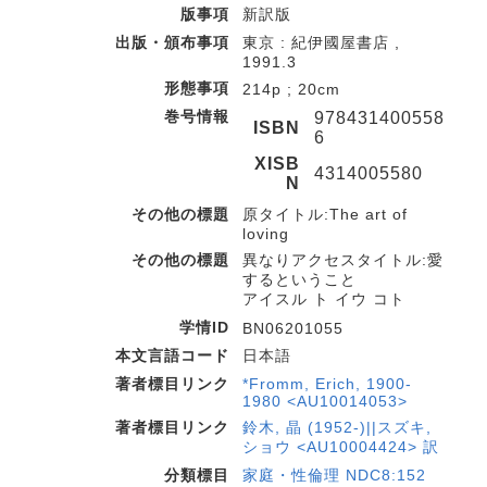
版事項
新訳版
出版・頒布事項
東京 : 紀伊國屋書店 ,
1991.3
形態事項
214p ; 20cm
巻号情報
978431400558
ISBN
6
XISB
4314005580
N
その他の標題
原タイトル:The art of
loving
その他の標題
異なりアクセスタイトル:愛
するということ
アイスル ト イウ コト
学情ID
BN06201055
本文言語コード
日本語
著者標目リンク
*Fromm, Erich, 1900-
1980 <AU10014053>
著者標目リンク
鈴木, 晶 (1952-)||スズキ,
ショウ <AU10004424> 訳
分類標目
家庭・性倫理 NDC8:152